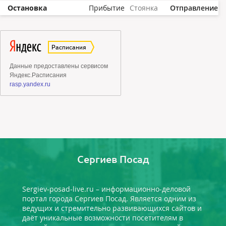
Остановка
Прибытие
Стоянка
Отправление
Сергиев Посад
Sergiev-posad-live.ru – информационно-деловой
портал города Сергиев Посад. Является одним из
ведущих и стремительно развивающихся сайтов и
даёт уникальные возможности посетителям в