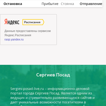
Остановка
Прибытие
Стоянка
Отправление
Сергиев Посад
Sergiev-posad-live.ru – информационно-деловой
портал города Сергиев Посад. Является одним из
ведущих и стремительно развивающихся сайтов и
даёт уникальные возможности посетителям в