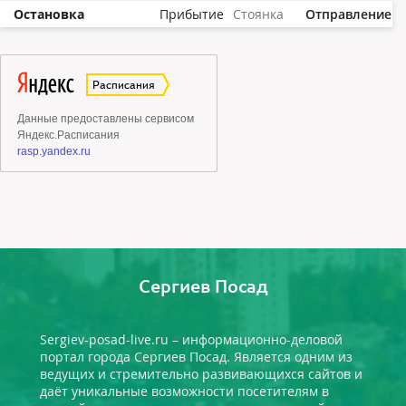
Остановка
Прибытие
Стоянка
Отправление
Сергиев Посад
Sergiev-posad-live.ru – информационно-деловой
портал города Сергиев Посад. Является одним из
ведущих и стремительно развивающихся сайтов и
даёт уникальные возможности посетителям в