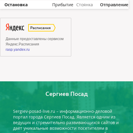
Остановка
Прибытие
Стоянка
Отправление
Сергиев Посад
Sergiev-posad-live.ru – информационно-деловой
портал города Сергиев Посад. Является одним из
ведущих и стремительно развивающихся сайтов и
даёт уникальные возможности посетителям в