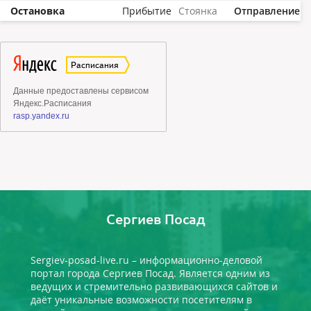
Остановка
Прибытие
Стоянка
Отправление
Сергиев Посад
Sergiev-posad-live.ru – информационно-деловой
портал города Сергиев Посад. Является одним из
ведущих и стремительно развивающихся сайтов и
даёт уникальные возможности посетителям в