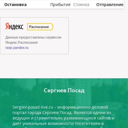
Остановка
Прибытие
Стоянка
Отправление
Сергиев Посад
Sergiev-posad-live.ru – информационно-деловой
портал города Сергиев Посад. Является одним из
ведущих и стремительно развивающихся сайтов и
даёт уникальные возможности посетителям в