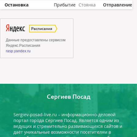
Остановка
Прибытие
Стоянка
Отправление
Сергиев Посад
Sergiev-posad-live.ru – информационно-деловой
портал города Сергиев Посад. Является одним из
ведущих и стремительно развивающихся сайтов и
даёт уникальные возможности посетителям в