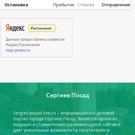
Остановка
Прибытие
Стоянка
Отправление
Сергиев Посад
Sergiev-posad-live.ru – информационно-деловой
портал города Сергиев Посад. Является одним из
ведущих и стремительно развивающихся сайтов и
даёт уникальные возможности посетителям в