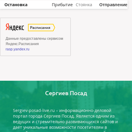
Остановка
Прибытие
Стоянка
Отправление
Сергиев Посад
Sergiev-posad-live.ru – информационно-деловой
портал города Сергиев Посад. Является одним из
ведущих и стремительно развивающихся сайтов и
даёт уникальные возможности посетителям в