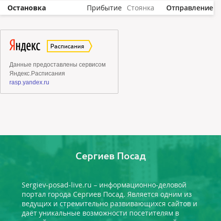
Остановка
Прибытие
Стоянка
Отправление
Сергиев Посад
Sergiev-posad-live.ru – информационно-деловой
портал города Сергиев Посад. Является одним из
ведущих и стремительно развивающихся сайтов и
даёт уникальные возможности посетителям в