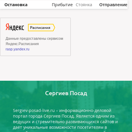
Остановка
Прибытие
Стоянка
Отправление
Сергиев Посад
Sergiev-posad-live.ru – информационно-деловой
портал города Сергиев Посад. Является одним из
ведущих и стремительно развивающихся сайтов и
даёт уникальные возможности посетителям в