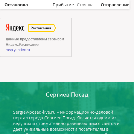
Остановка
Прибытие
Стоянка
Отправление
Сергиев Посад
Sergiev-posad-live.ru – информационно-деловой
портал города Сергиев Посад. Является одним из
ведущих и стремительно развивающихся сайтов и
даёт уникальные возможности посетителям в