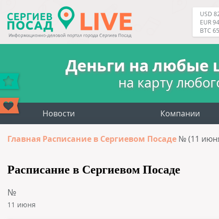
USD 82
EUR 94
BTC 6
Деньги на любые 
на карту любог
Новости
Компании
Главная
Расписание в Сергиевом Посаде
№ (11 июн
Расписание в Сергиевом Посаде
№
11 июня