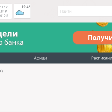
19.4°
.17 ₽
.84 ₽
5010 $
цели
Получ
о банка
Афиша
Расписан
я)