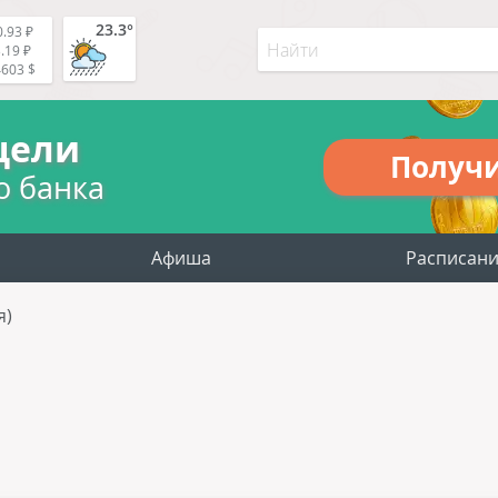
23.3°
.93 ₽
.19 ₽
4603 $
цели
Получ
о банка
Афиша
Расписан
я)