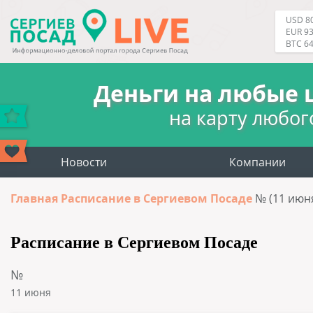
USD 80
EUR 93
BTC 6
Деньги на любые 
на карту любог
Новости
Компании
Главная
Расписание в Сергиевом Посаде
№ (11 июн
Расписание в Сергиевом Посаде
№
11 июня