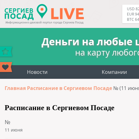
USD 82
EUR 94
BTC 6
Деньги на любые 
на карту любог
Новости
Компании
Главная
Расписание в Сергиевом Посаде
№ (11 июн
Расписание в Сергиевом Посаде
№
11 июня