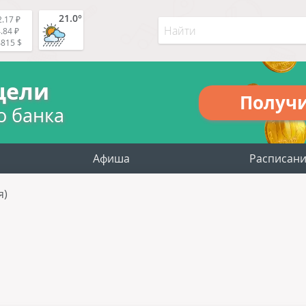
21.0°
.17 ₽
.84 ₽
4815 $
цели
Получ
о банка
Афиша
Расписан
я)