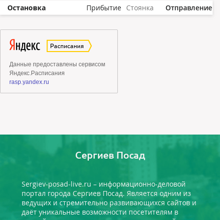
Остановка
Прибытие
Стоянка
Отправление
Сергиев Посад
Sergiev-posad-live.ru – информационно-деловой
портал города Сергиев Посад. Является одним из
ведущих и стремительно развивающихся сайтов и
даёт уникальные возможности посетителям в