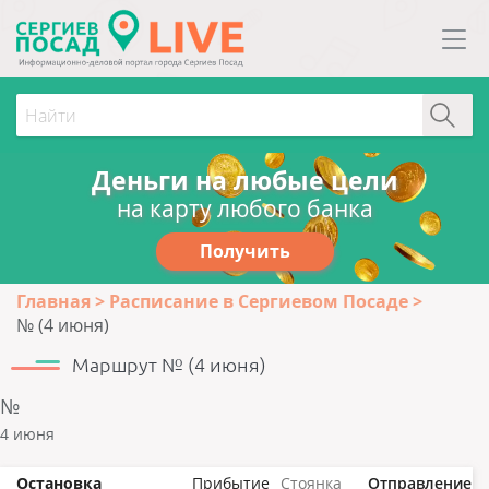
Деньги на любые цели
на карту любого банка
Получить
Главная
Расписание в Сергиевом Посаде
№ (4 июня)
Маршрут № (4 июня)
№
4 июня
Остановка
Прибытие
Стоянка
Отправление