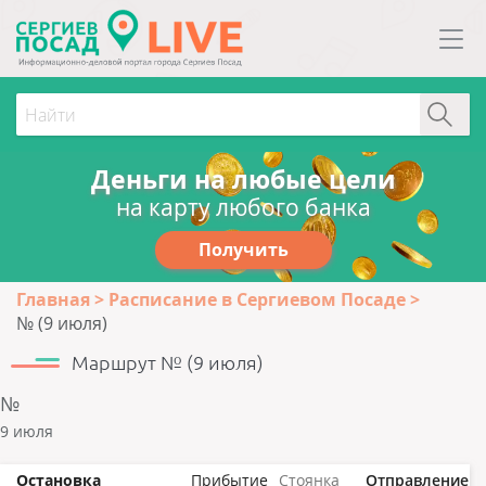
Деньги на любые цели
на карту любого банка
Получить
Главная
Расписание в Сергиевом Посаде
№ (9 июля)
Маршрут № (9 июля)
№
9 июля
Остановка
Прибытие
Стоянка
Отправление