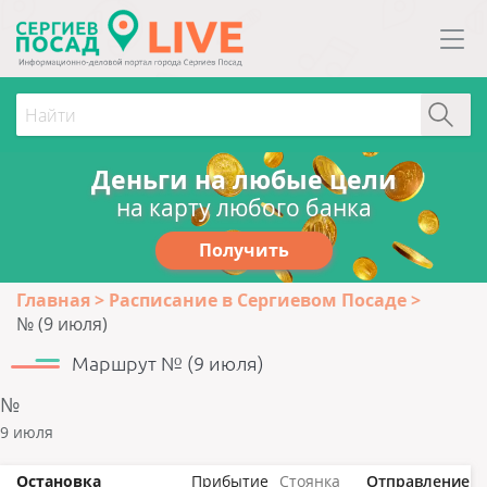
Деньги на любые цели
на карту любого банка
Получить
Главная
Расписание в Сергиевом Посаде
№ (9 июля)
Маршрут № (9 июля)
№
9 июля
Остановка
Прибытие
Стоянка
Отправление