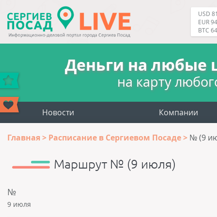
USD 81
EUR 94
BTC 6
Деньги на любые 
на карту любог
Новости
Компании
Главная
Расписание в Сергиевом Посаде
№ (9 и
Маршрут № (9 июля)
№
9 июля