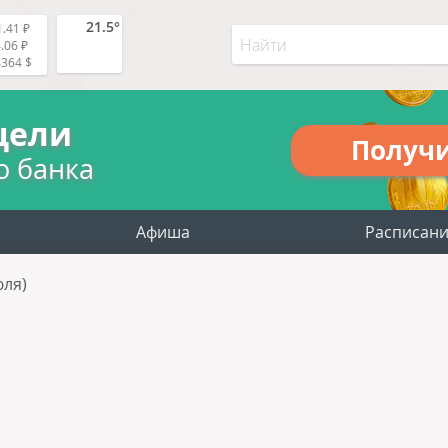
21.5°
.41 ₽
.06 ₽
4364 $
цели
Получ
о банка
Афиша
Расписан
юля)