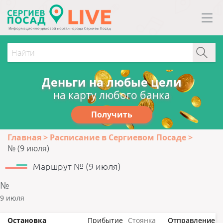
Деньги на любые цели
на карту любого банка
Получить
Главная
Расписание в Сергиевом Посаде
№ (9 июля)
Маршрут № (9 июля)
№
9 июля
Остановка
Прибытие
Стоянка
Отправление