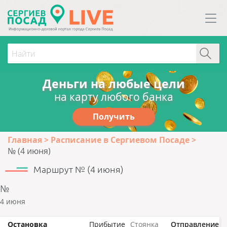
Деньги на любые цели
на карту любого банка
Получить
Главная
Расписание в Сергиевом Посаде
№ (4 июня)
Маршрут № (4 июня)
№
4 июня
Остановка
Прибытие
Стоянка
Отправление