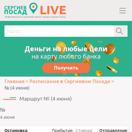
Деньги на любые цели
на карту любого банка
Получить
Главная
Расписание в Сергиевом Посаде
№ (4 июня)
Маршрут № (4 июня)
№
4 июня
Остановка
Прибытие
Стоянка
Отправление