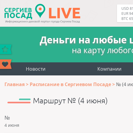
USD 81
EUR 94
BTC 6
Деньги на любые 
на карту любог
Новости
Компании
Главная
Расписание в Сергиевом Посаде
№ (4 и
Маршрут № (4 июня)
№
4 июня