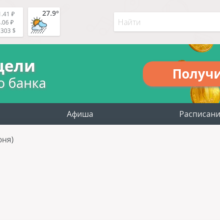
27.9°
.41 ₽
.06 ₽
5303 $
цели
Получ
о банка
Афиша
Расписан
юня)