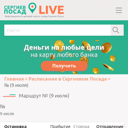
Деньги на любые цели
на карту любого банка
Получить
Главная
Расписание в Сергиевом Посаде
№ (9 июля)
Маршрут № (9 июля)
№
9 июля
Остановка
Прибытие
Стоянка
Отправление