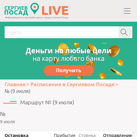
Деньги на любые цели
на карту любого банка
Получить
Главная
Расписание в Сергиевом Посаде
№ (9 июля)
Маршрут № (9 июля)
№
9 июля
Остановка
Прибытие
Стоянка
Отправление