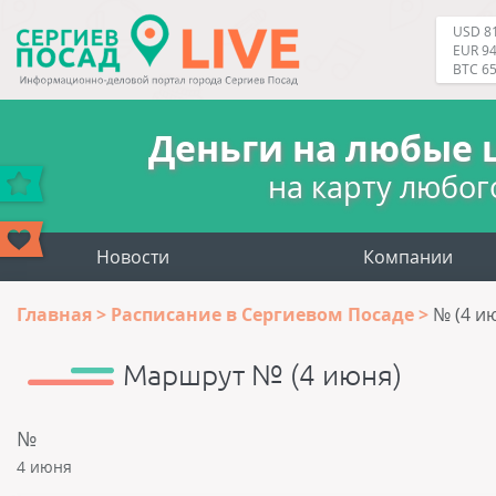
USD 81
EUR 94
BTC 6
Деньги на любые 
на карту любог
Новости
Компании
Главная
Расписание в Сергиевом Посаде
№ (4 и
Маршрут № (4 июня)
№
4 июня