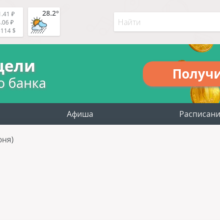
28.2°
.41 ₽
.06 ₽
5114 $
цели
Получ
о банка
Афиша
Расписан
юня)