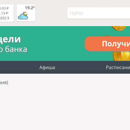
19.2°
.93 ₽
.19 ₽
4692 $
цели
Получ
о банка
Афиша
Расписан
юня)