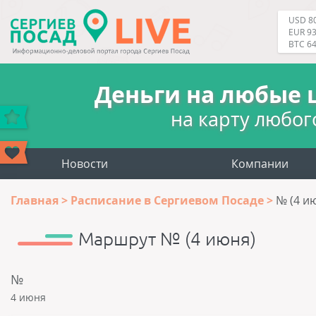
USD 80
EUR 93
BTC 6
Деньги на любые 
на карту любог
Новости
Компании
Главная
Расписание в Сергиевом Посаде
№ (4 и
Маршрут № (4 июня)
№
4 июня