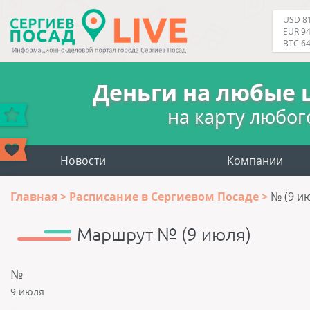
USD 81
EUR 94
BTC 6
Деньги на любые 
на карту любог
Новости
Компании
Главная
Расписание в Сергиевом Посаде
№ (9 и
Маршрут № (9 июля)
№
9 июля