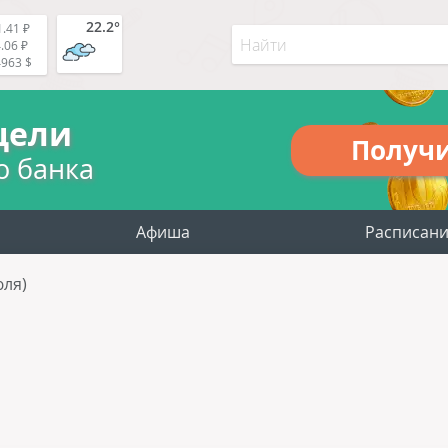
22.2°
.41 ₽
.06 ₽
4963 $
цели
Получ
о банка
Афиша
Расписан
юля)