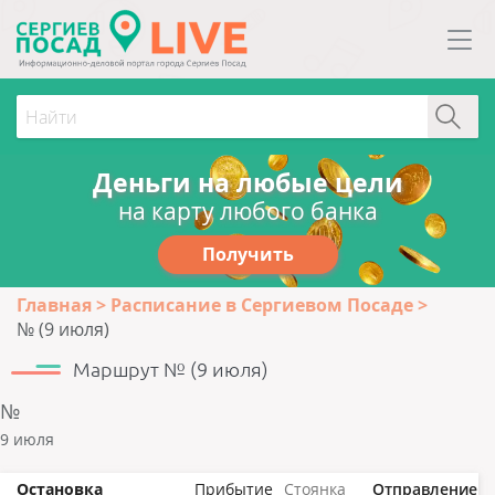
Деньги на любые цели
на карту любого банка
Получить
Главная
Расписание в Сергиевом Посаде
№ (9 июля)
Маршрут № (9 июля)
№
9 июля
Остановка
Прибытие
Стоянка
Отправление