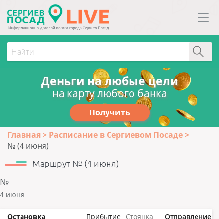
Деньги на любые цели
на карту любого банка
Получить
Главная
Расписание в Сергиевом Посаде
№ (4 июня)
Маршрут № (4 июня)
№
4 июня
Остановка
Прибытие
Стоянка
Отправление