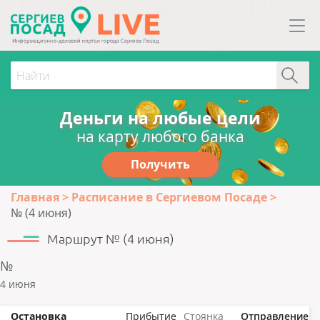
Деньги на любые цели
на карту любого банка
Получить
Главная
Расписание в Сергиевом Посаде
№ (4 июня)
Маршрут № (4 июня)
№
4 июня
Остановка
Прибытие
Стоянка
Отправление