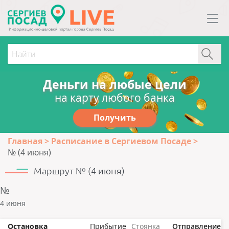
Деньги на любые цели
на карту любого банка
Получить
Главная
Расписание в Сергиевом Посаде
№ (4 июня)
Маршрут № (4 июня)
№
4 июня
Остановка
Прибытие
Стоянка
Отправление