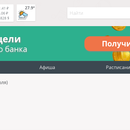
27.9°
.41 ₽
.06 ₽
4828 $
цели
Получ
о банка
Афиша
Расписан
юля)