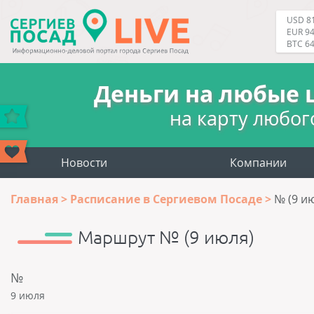
USD 81
EUR 94
BTC 6
Деньги на любые 
на карту любог
Новости
Компании
Главная
Расписание в Сергиевом Посаде
№ (9 и
Маршрут № (9 июля)
№
9 июля