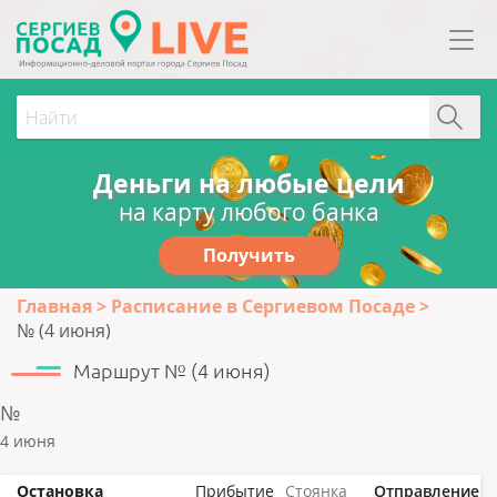
Деньги на любые цели
на карту любого банка
Получить
Главная
Расписание в Сергиевом Посаде
№ (4 июня)
Маршрут № (4 июня)
№
4 июня
Остановка
Прибытие
Стоянка
Отправление