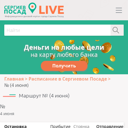
Деньги на любые цели
на карту любого банка
Получить
Главная
Расписание в Сергиевом Посаде
№ (4 июня)
Маршрут № (4 июня)
№
4 июня
Остановка
Прибытие
Стоянка
Отправление