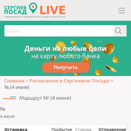
Деньги на любые цели
на карту любого банка
Получить
Главная
Расписание в Сергиевом Посаде
№ (4 июня)
Маршрут № (4 июня)
№
4 июня
Остановка
Прибытие
Стоянка
Отправление