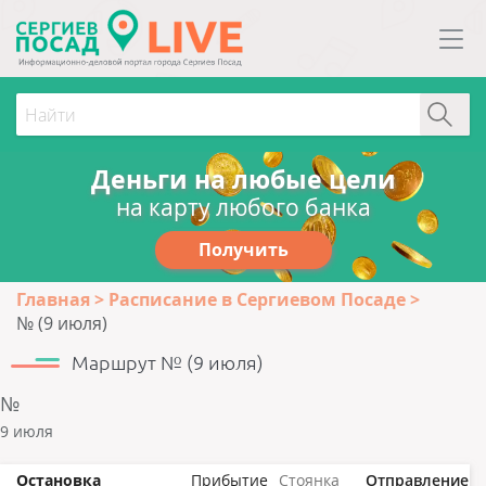
Деньги на любые цели
на карту любого банка
Получить
Главная
Расписание в Сергиевом Посаде
№ (9 июля)
Маршрут № (9 июля)
№
9 июля
Остановка
Прибытие
Стоянка
Отправление