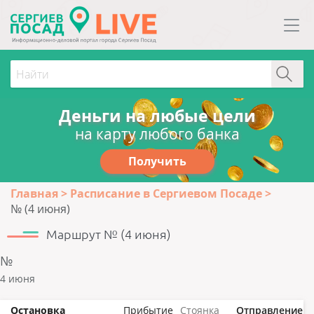
Деньги на любые цели
на карту любого банка
Получить
Главная
Расписание в Сергиевом Посаде
№ (4 июня)
Маршрут № (4 июня)
№
4 июня
Остановка
Прибытие
Стоянка
Отправление