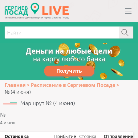
Деньги на любые цели
на карту любого банка
Получить
Главная
Расписание в Сергиевом Посаде
№ (4 июня)
Маршрут № (4 июня)
№
4 июня
Остановка
Прибытие
Стоянка
Отправление