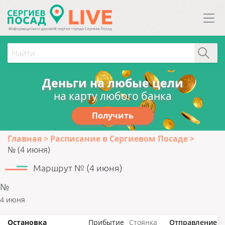
Деньги на любые цели
на карту любого банка
Получить
Главная
Расписание в Сергиевом Посаде
№ (4 июня)
Маршрут № (4 июня)
№
4 июня
Остановка
Прибытие
Стоянка
Отправление