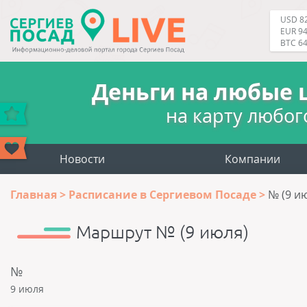
USD 82
EUR 94
BTC 6
Деньги на любые 
на карту любог
Новости
Компании
Главная
Расписание в Сергиевом Посаде
№ (9 и
Маршрут № (9 июля)
№
9 июля