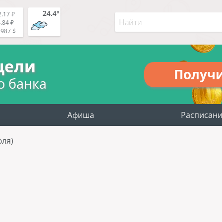
24.4°
.17 ₽
.84 ₽
4987 $
цели
Получ
о банка
Афиша
Расписан
юля)