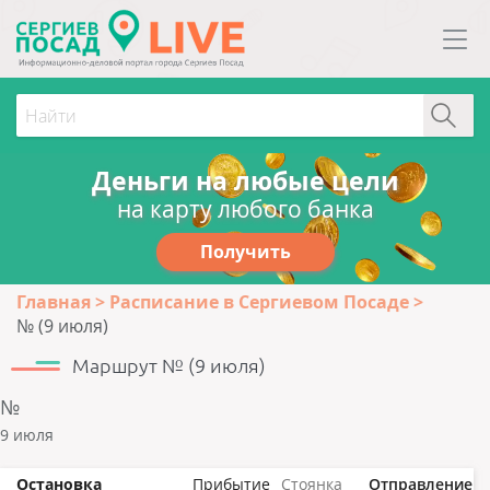
Деньги на любые цели
на карту любого банка
Получить
Главная
Расписание в Сергиевом Посаде
№ (9 июля)
Маршрут № (9 июля)
№
9 июля
Остановка
Прибытие
Стоянка
Отправление