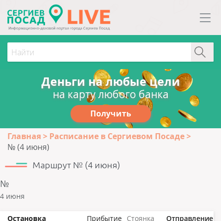
Деньги на любые цели
на карту любого банка
Получить
Главная
Расписание в Сергиевом Посаде
№ (4 июня)
Маршрут № (4 июня)
№
4 июня
Остановка
Прибытие
Стоянка
Отправление