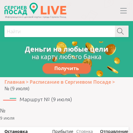
Деньги на любые цели
на карту любого банка
Получить
Главная
Расписание в Сергиевом Посаде
№ (9 июля)
Маршрут № (9 июля)
№
9 июля
Остановка
Прибытие
Стоянка
Отправление