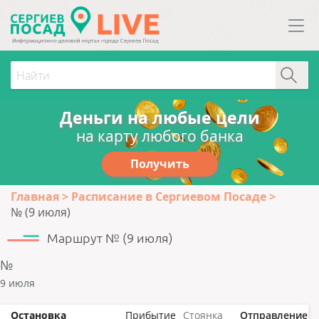
Деньги на любые цели
на карту любого банка
Получить
Главная
Расписание в Сергиевом Посаде
№ (9 июля)
Маршрут № (9 июля)
№
9 июля
Остановка
Прибытие
Стоянка
Отправление