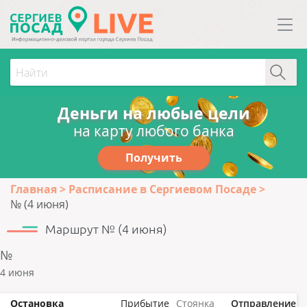
Деньги на любые цели
на карту любого банка
Получить
Главная
Расписание в Сергиевом Посаде
№ (4 июня)
Маршрут № (4 июня)
№
4 июня
Остановка
Прибытие
Стоянка
Отправление