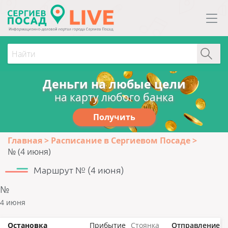
Деньги на любые цели
на карту любого банка
Получить
Главная
Расписание в Сергиевом Посаде
№ (4 июня)
Маршрут № (4 июня)
№
4 июня
Остановка
Прибытие
Стоянка
Отправление