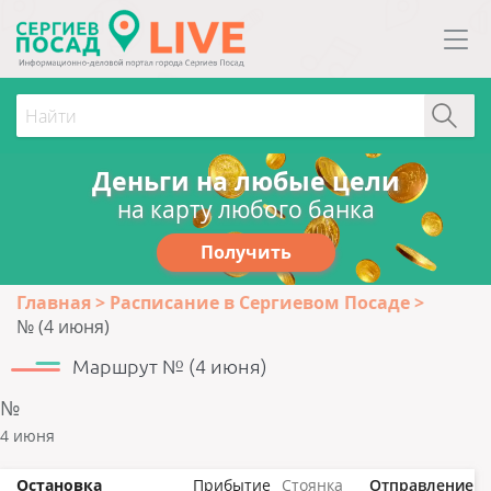
Деньги на любые цели
на карту любого банка
Получить
Главная
Расписание в Сергиевом Посаде
№ (4 июня)
Маршрут № (4 июня)
№
4 июня
Остановка
Прибытие
Стоянка
Отправление