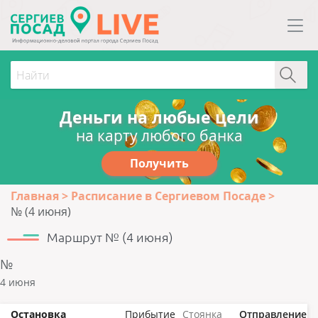
Деньги на любые цели
на карту любого банка
Получить
Главная
Расписание в Сергиевом Посаде
№ (4 июня)
Маршрут № (4 июня)
№
4 июня
Остановка
Прибытие
Стоянка
Отправление